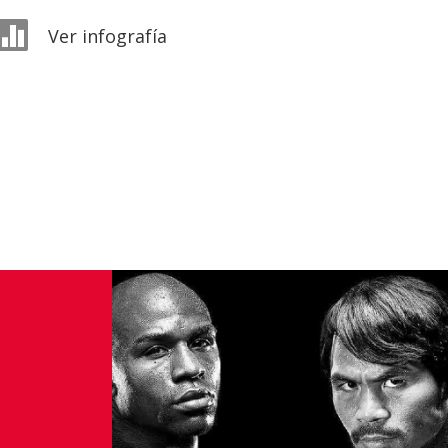

Ver infografía